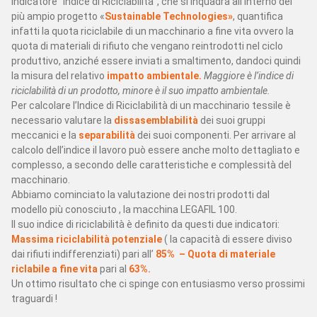
indicatore “Indice di Riciclabilità”, che si inquadra all’interno del
SERVIZI
più ampio progetto «
Sustainable Technologies»
, quantifica
infatti la quota riciclabile di un macchinario a fine vita ovvero la
Assistenza
quota di materiali di rifiuto che vengano reintrodotti nel ciclo
Ricambi
produttivo, anziché essere inviati a smaltimento, dandoci quindi
Lab
la misura del relativo
impatto ambientale.
Maggiore è l’indice di
riciclabilità di un prodotto, minore è il suo impatto ambientale.
Per calcolare l’Indice di Riciclabilità di un macchinario tessile è
Ricambi online
Richiedi assistenza
necessario valutare la
dissasemblabilità
dei suoi gruppi
meccanici e la
separabilità
dei suoi componenti. Per arrivare al
calcolo dell’indice il lavoro può essere anche molto dettagliato e
NEWS FIERE
complesso, a secondo delle caratteristiche e complessità del
macchinario.
AZIENDA
Abbiamo cominciato la valutazione dei nostri prodotti dal
modello più conosciuto , la macchina LEGAFIL 100.
SOSTENIBILITÀ E RESPONSABILITÀ SOCIALE
Il suo indice di riciclabilità è definito da questi due indicatori:
Massima riciclabilità potenziale
( la capacità di essere diviso
dai rifiuti indifferenziati) pari all’
85% – Quota di materiale
riclabile a fine vita
pari al
63%.
Un ottimo risultato che ci spinge con entusiasmo verso prossimi
traguardi !