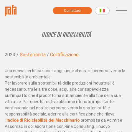
Contattaci
Contattaci
MACCHINE
INDICE DI RICICLABILITÁ
Macchine Filati Fantasia
2023 /
Sostenibilità
/
Certificazione
Macchine Preparazione Filatura
Macchine Modulari
Torcitoi
Una nuova certificazione si aggiunge al nostro percorso verso la
sostenibilità ambientale.
Macchine Ciniglia
Per lavorare sulla sostenibilità delle produzioni industriali è
Garzatrici
necessario, tra le altre cose, acquisire consapevolezza
Bobinatrici
sull’impatto che il prodotto ha sull’ambiente alla fine della sua
Macchine per Campioni e Piccole Produzioni
vita utile. Per questo motivo abbiamo ritenuto importante,
continuando nel nostro percorso verso la sostenibilità e
Tutte le macchine
responsabilità sociale, aderire alla certificazione che rileva
l’
Indice di Riciclabilità del Macchinario
promossa da Acimit e
Assomac in collaborazione con Rina Consulting. Il nuovo