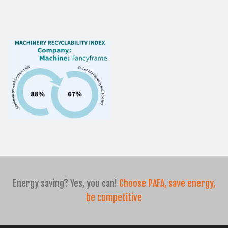
CH
TR
IT
ES
EN
Energy saving? Yes, you can!
Choose PAFA, save energy,
be competitive