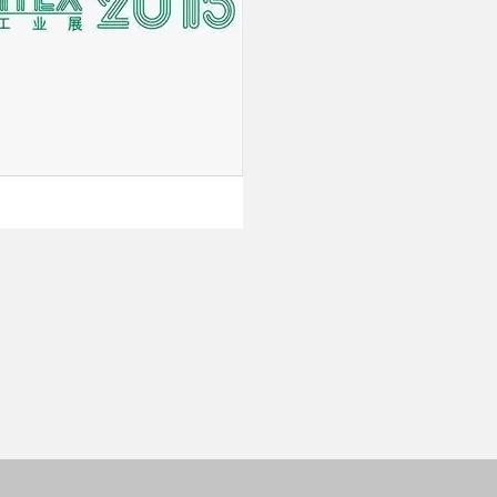
SERVIZI
Assistenza
a
Ricambi
Filatura
Lab