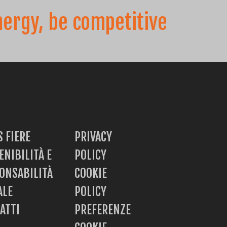
nergy, be competitive
SOCIALE
CH
TR
IT
ES
EN
 FIERE
PRIVACY
ENIBILITÀ E
POLICY
ONSABILITÀ
COOKIE
ALE
POLICY
ATTI
PREFERENZE