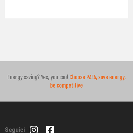
SERVIZI
Assistenza
Ricambi
Lab
Ricambi online
Richiedi assistenza
NEWS FIERE
Energy saving? Yes, you can!
Choose PAFA, save energy,
AZIENDA
be competitive
SOSTENIBILITÀ E RESPONSABILITÀ SOCIALE
Seguici