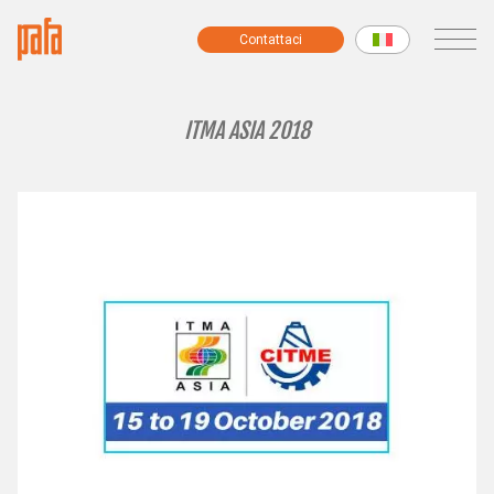
Contattaci
Contattaci
MACCHINE
ITMA ASIA 2018
Macchine Filati Fantasia
Macchine Preparazione Filatura
Macchine Modulari
Torcitoi
Macchine Ciniglia
Garzatrici
Bobinatrici
Macchine per Campioni e Piccole Produzioni
Tutte le macchine